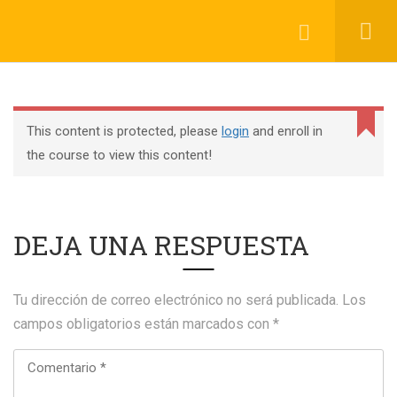
Registrarse
Login
This content is protected, please
login
and enroll in
(+1) 661-600-5327
the course to view this content!
PO Box 39530 RPO White Rock, BC V4A 0A9
info@estudiasupalabra.com
DEJA UNA RESPUESTA
Tu dirección de correo electrónico no será publicada.
Los
campos obligatorios están marcados con
*
WorldServe